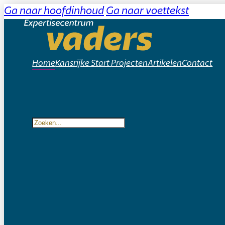
Ga naar hoofdinhoud
Ga naar voettekst
Home
Kansrijke Start
Projecten
Artikelen
Contact
Zoeken