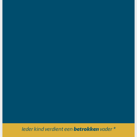
Home
Ons aanbod
Onze expertise
In de media
Projecten
Ieder kind verdient een
betrokken
vader *