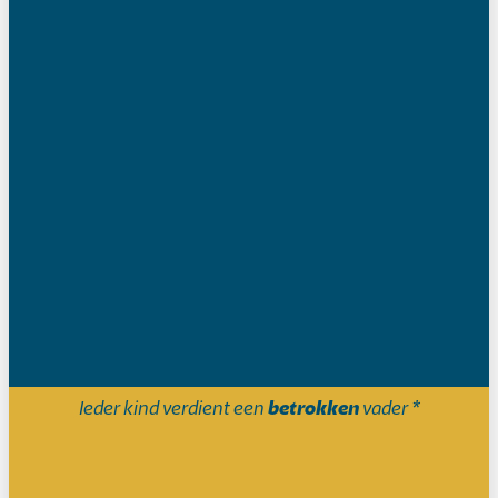
Home
Ons aanbod
Onze expertise
Ieder kind verdient een
betrokken
vader *
In de media
Projecten