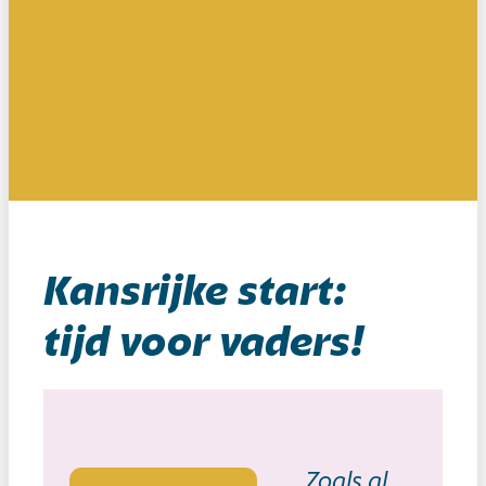
Artikelen
Kansrijke start
Cont
Zoeken
Kansrijke start:
tijd voor vaders!
Zoals al