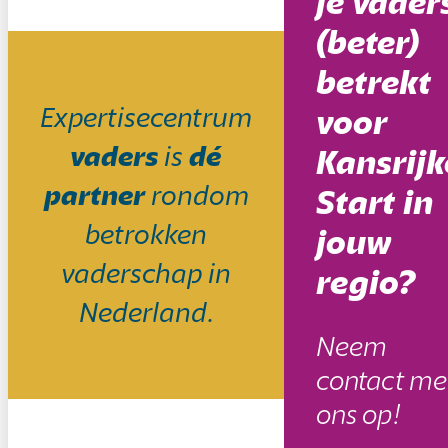
je vader
(beter)
betrekt
Expertisecentrum
voor
vaders
is
dé
Kansrijk
partner
rondom
Start in
betrokken
jouw
vaderschap in
regio?
Nederland.
Neem
contact me
ons op!