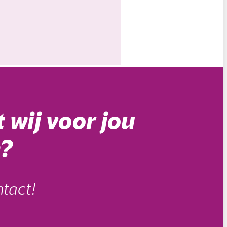
 wij voor jou
?
tact!