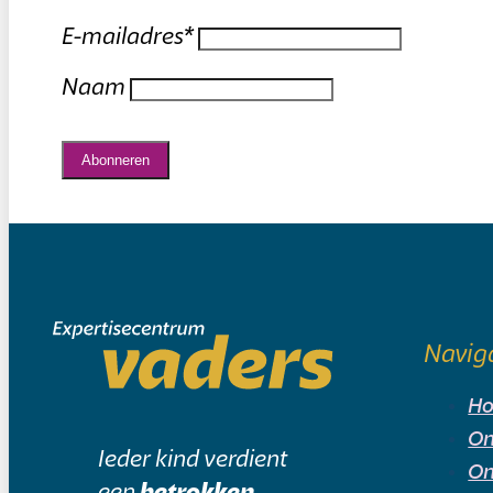
E-mailadres
*
Naam
Abonneren
Navig
H
On
Ieder kind verdient
On