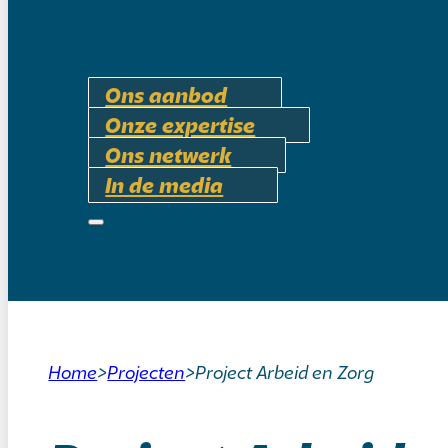
Ons aanbod
Onze expertise
Ons netwerk
In de media
Home
>
Projecten
>
Project Arbeid en Zorg