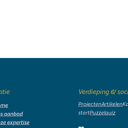
atie
Verdieping & soc
Projecten
Artikelen
Ka
ome
start
Puzzelquiz
s aanbod
ze expertise