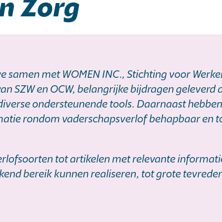
en Zorg
n we samen met WOMEN INC., Stichting voor Werk
 van SZW en OCW, belangrijke bijdragen geleverd 
 diverse ondersteunende tools. Daarnaast hebben
atie rondom vaderschapsverlof behapbaar en t
erlofsoorten tot artikelen met relevante informat
end bereik kunnen realiseren, tot grote tevrede