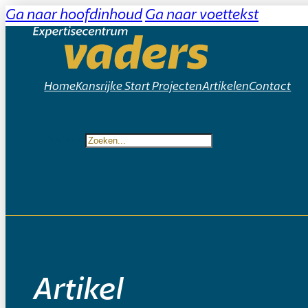
Ga naar hoofdinhoud
Ga naar voettekst
Home
Kansrijke Start
Projecten
Artikelen
Contact
Zoeken
Artikel